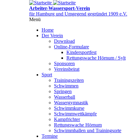
Direkt
zum
Arbeiter-Wassersport-Verein
Inhalt
für Hamburg und Umgegend gegründet 1909 e.V.
Menü
Menüsichtbarkeit
umschalten
Home
Der Verein
Download
Online-Formulare
Kindersportfest
Rettungswache Hörnum / Sylt
Sponsoren
Vereinsbeirat
Sport
Trainingszeiten
Schwimmen
Springen
Wasserball
Wassergymnastik
Schwimmkurse
Schwimmwettkämpfe
Kampfrichter
Rettungswache Hörnum
Schwimmhallen und Trainingsorte
Termine