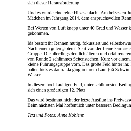
sich dieser Herausforderung.
Und es wurde eine reine Hitzeschlacht. Am heißesten Ju
Mädchen im Jahrgang 2014, dem anspruchsvollen Renn
Bei Werten von Luft knapp unter 40 Grad und Wasser kna
gekommen.
Ida bestritt ihr Rennen mutig, fokussiert und selbstbewu
Nach einem guten „totem“ Start von der Leine kam sie su
Gruppe. Die allerdings deutlich älteren und erfahrene
von Runde 2 schlimmes Seitenstechen. Kurz vor einem 
kleine Führungsgruppe vorn. Das große Feld hinter ih
halten hieß es dann. Ida ging in ihrem Lauf (66 Schwi
Wasser.
In diesem hochkarätigen Feld, unter schlimmsten Bedingu
sich einen großartigen 12. Platz.
Das wird bestimmt nicht der letzte Ausflug ins Freiwass
Beim nächsten Mal hoffentlich unter besseren Bedingu
Text und Fotos: Anne Koblenz