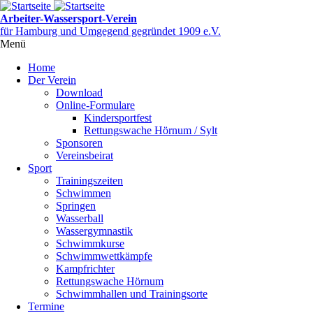
Direkt
zum
Arbeiter-Wassersport-Verein
Inhalt
für Hamburg und Umgegend gegründet 1909 e.V.
Menü
Menüsichtbarkeit
umschalten
Home
Der Verein
Download
Online-Formulare
Kindersportfest
Rettungswache Hörnum / Sylt
Sponsoren
Vereinsbeirat
Sport
Trainingszeiten
Schwimmen
Springen
Wasserball
Wassergymnastik
Schwimmkurse
Schwimmwettkämpfe
Kampfrichter
Rettungswache Hörnum
Schwimmhallen und Trainingsorte
Termine