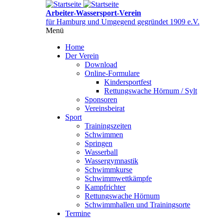
Direkt
zum
Arbeiter-Wassersport-Verein
Inhalt
für Hamburg und Umgegend gegründet 1909 e.V.
Menü
Menüsichtbarkeit
umschalten
Home
Der Verein
Download
Online-Formulare
Kindersportfest
Rettungswache Hörnum / Sylt
Sponsoren
Vereinsbeirat
Sport
Trainingszeiten
Schwimmen
Springen
Wasserball
Wassergymnastik
Schwimmkurse
Schwimmwettkämpfe
Kampfrichter
Rettungswache Hörnum
Schwimmhallen und Trainingsorte
Termine