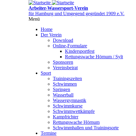
Direkt
zum
Arbeiter-Wassersport-Verein
Inhalt
für Hamburg und Umgegend gegründet 1909 e.V.
Menü
Menüsichtbarkeit
umschalten
Home
Der Verein
Download
Online-Formulare
Kindersportfest
Rettungswache Hörnum / Sylt
Sponsoren
Vereinsbeirat
Sport
Trainingszeiten
Schwimmen
Springen
Wasserball
Wassergymnastik
Schwimmkurse
Schwimmwettkämpfe
Kampfrichter
Rettungswache Hörnum
Schwimmhallen und Trainingsorte
Termine