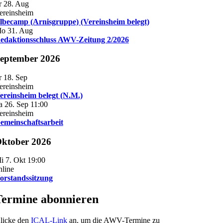
r 28. Aug
ereinsheim
lbecamp (Arnisgruppe) (Vereinsheim belegt)
o 31. Aug
edaktionsschluss AWV-Zeitung 2/2026
eptember 2026
r 18. Sep
ereinsheim
ereinsheim belegt (N.M.)
a 26. Sep 11:00
ereinsheim
emeinschaftsarbeit
ktober 2026
i 7. Okt 19:00
nline
orstandssitzung
Termine abonnieren
licke den
ICAL-Link
an, um die AWV-Termine zu