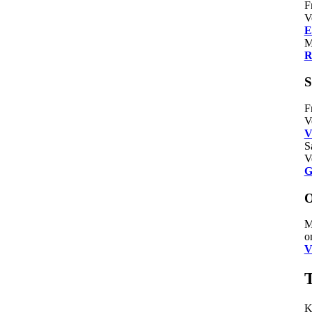
F
V
E
M
R
S
F
V
V
S
V
G
O
M
o
V
K