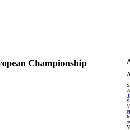
A
pean Championship
A
S
A
T
S
V
N
M
o
V